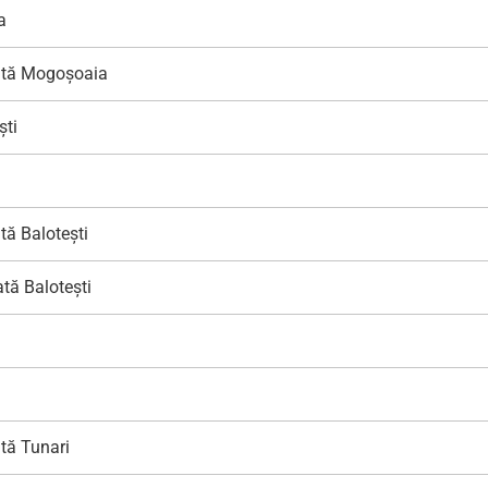
a
zată Mogoșoaia
ști
tă Balotești
tă Balotești
tă Tunari