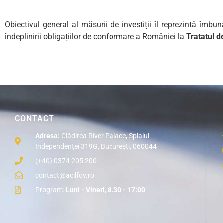
Obiectivul general al măsurii de investiții îl reprezintă îmbun
îndeplinirii obligațiilor de conformare a României la
Tratatul d
CONTACT
Adresa:
Clădirea River Palace, Splaiul
Independenței 319G, București, 060044
(+40) 0374 205 200
contact@acilfov.ro
Program:
Luni - Vineri, 8.30 - 17:00