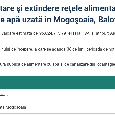
tare şi extindere reţele aliment
re apă uzată în Mogoşoaia, Balot
o valoare estimată de
96.624.715,79 lei
fără TVA, şi atribuit
As
inului de începere, la care se adaugă 36 de luni, perioada de noti
tură publică de alimentare cu apă şi de canalizare din localitățil
șoaia
zată Mogoșoaia