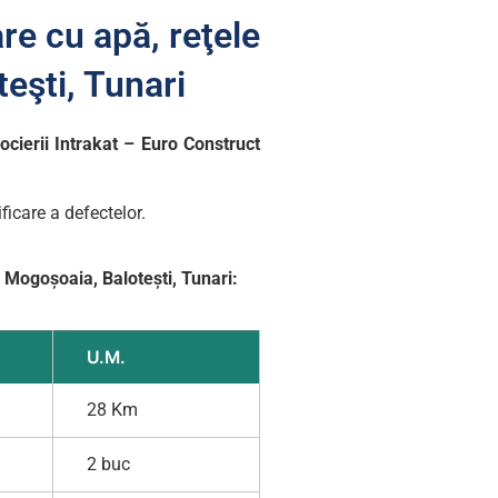
are cu apă, reţele
eşti, Tunari
ocierii Intrakat – Euro Construct
ficare a defectelor.
e
Mogoșoaia, Balotești, Tunari:
U.M.
28 Km
2 buc