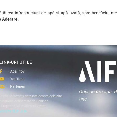
ătățirea infrastructurii de apă și apă uzată, spre beneficiul med
e Aderare.
LINK-URI UTILE
Apa Ilfov
YouTube
Parteneri
Grija pentru apa. 
Pentru informații detaliate despre celelalte
tine.
programe cofinanțate de Uniunea
Europeană, vă invităm să vizitați
www.fonduri-ue.ro
.